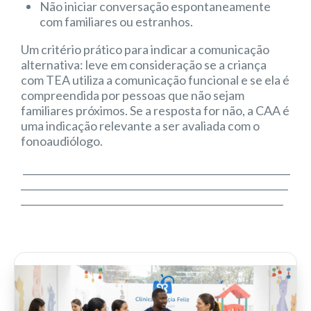
Não iniciar conversação espontaneamente
com familiares ou estranhos.
Um critério prático para indicar a comunicação
alternativa: leve em consideração se a criança
com TEA utiliza a comunicação funcional e se ela é
compreendida por pessoas que não sejam
familiares próximos. Se a resposta for não, a CAA é
uma indicação relevante a ser avaliada com o
fonoaudiólogo.
_______________________________________________________
_______________________________________________________
______________________________________________________