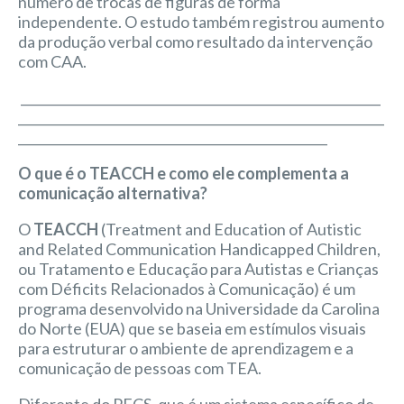
número de trocas de figuras de forma
independente. O estudo também registrou aumento
da produção verbal como resultado da intervenção
com CAA.
_________________________________________________________
__________________________________________________________
_________________________________________________
O que é o TEACCH e como ele complementa a
comunicação alternativa?
O
TEACCH
(Treatment and Education of Autistic
and Related Communication Handicapped Children,
ou Tratamento e Educação para Autistas e Crianças
com Déficits Relacionados à Comunicação) é um
programa desenvolvido na Universidade da Carolina
do Norte (EUA) que se baseia em estímulos visuais
para estruturar o ambiente de aprendizagem e a
comunicação de pessoas com TEA.
Diferente do PECS, que é um sistema específico de