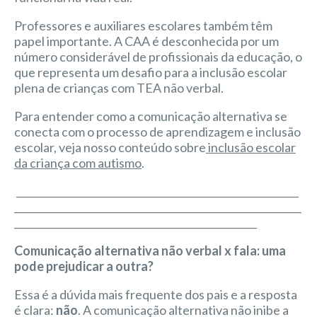
Professores e auxiliares escolares também têm
papel importante. A CAA é desconhecida por um
número considerável de profissionais da educação, o
que representa um desafio para a inclusão escolar
plena de crianças com TEA não verbal.
Para entender como a comunicação alternativa se
conecta com o processo de aprendizagem e inclusão
escolar, veja nosso conteúdo sobre
inclusão escolar
da criança com autismo
.
_________________________________________________________
__________________________________________________________
_________________________________________________
Comunicação alternativa não verbal x fala: uma
pode prejudicar a outra?
Essa é a dúvida mais frequente dos pais e a resposta
é clara:
não
. A comunicação alternativa não inibe a