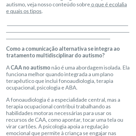
autismo, veja nosso conteúdo sobre
o que é ecolalia
e quais os tipos
.
_________________________________________________________
__________________________________________________________
_________________________________________________
Como a comunicação alternativa se integra ao
tratamento multidisciplinar do autismo?
A
CAA no autismo
não é uma abordagem isolada. Ela
funciona melhor quando integrada a um plano
terapêutico que inclui fonoaudiologia, terapia
ocupacional, psicologia e ABA.
A fonoaudiologia é a especialidade central, mas a
terapia ocupacional contribui trabalhando as
habilidades motoras necessárias para usar os
recursos de CAA, como apontar, tocar uma tela ou
virar cartões. A psicologia apoia a regulação
emocional que permite à criança se engajar nas