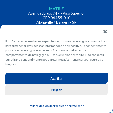
MATRIZ
Avenida Juruá, 747 - Piso Superior
CEP 06455-010
Alphaville / Barueri – SP
Tel: 11 3504-9900
Para fornecer as melhores experiências, usamos tecnologias como cookies
para armazenar e/ou acessar informações do dispositivo. O consentimento
ESPECIALIDADES
para essas tecnologias nos permitirá processar dados como
comportamento de navegação ou IDs exclusivos neste site. Não consentir
Psicologia
ou retirar o consentimento pode afetar negativamente certos recursos e
funções.
Terapia Ocupacional
Fique por dentro das principais notícias, conteúdos e dicas
Aceitar
Fonoaudiologia
Assine o nosso boletim informativo! >>>>>
Negar
Fisioterapia
Psicomotricidade
Política de Cookies
Política de privacidade
Assinar
Nutrição