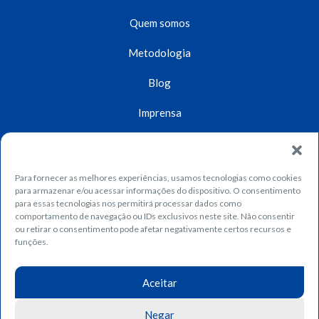
Quem somos
Metodologia
Blog
Imprensa
Unidades
Contato
Para fornecer as melhores experiências, usamos tecnologias como cookies
para armazenar e/ou acessar informações do dispositivo. O consentimento
Dúvidas
para essas tecnologias nos permitirá processar dados como
comportamento de navegação ou IDs exclusivos neste site. Não consentir
ou retirar o consentimento pode afetar negativamente certos recursos e
Trabalhe conosco
funções.
Política de privacidade
Aceitar
Política de cookies
Negar