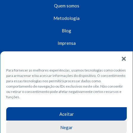
Quem somos
Metodologia
Blog
Imprensa
Unidades
Contato
Para fornecer as melhores experiências, usamos tecnologias como cookies
para armazenar e/ou acessar informações do dispositivo. O consentimento
Dúvidas
para essas tecnologias nos permitirá processar dados como
comportamento de navegação ou IDs exclusivos neste site. Não consentir
ou retirar o consentimento pode afetar negativamente certos recursos e
Trabalhe conosco
funções.
Política de privacidade
Fique por dentro das principais notícias, conteúdos e dicas
Aceitar
Política de cookies
Assine o nosso boletim informativo! >>>>>
Negar