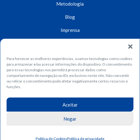
Metodologia
Blog
Imprensa
Unidades
Contato
Para fornecer as melhores experiências, usamos tecnologias como cookies
para armazenar e/ou acessar informações do dispositivo. O consentimento
Dúvidas
para essas tecnologias nos permitirá processar dados como
comportamento de navegação ou IDs exclusivos neste site. Não consentir
ou retirar o consentimento pode afetar negativamente certos recursos e
Trabalhe conosco
funções.
Política de privacidade
Fique por dentro das principais notícias, conteúdos e dicas
Aceitar
Política de cookies
Assine o nosso boletim informativo! >>>>>
Negar
Política de Cookies
Política de privacidade
Assinar