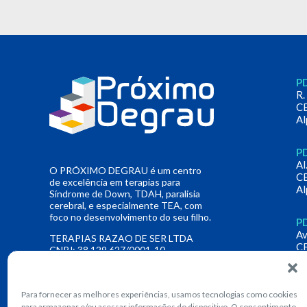
PD
R.
C
Al
PD
Al
O PRÓXIMO DEGRAU é um centro
C
de excelência em terapias para
Al
Síndrome de Down, TDAH, paralisia
cerebral, e especialmente TEA, com
foco no desenvolvimento do seu filho.
PD
Av
TERAPIAS RAZAO DE SER LTDA
C
CNPJ: 38.129.627/0001-10
Al
P
Para fornecer as melhores experiências, usamos tecnologias como cookies
R.
para armazenar e/ou acessar informações do dispositivo. O consentimento