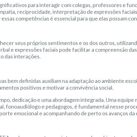
ificativos para interagir com colegas, professores e func
tia, reciprocidade, interpretação de expressões faciais e
sas competências é essencial para que elas possam constr
conhecer seus próprios sentimentos e os dos outros, utiliz
bal e expressões faciais pode facilitar a compreensão das
o das interações.
vas bem definidas auxiliam na adaptação ao ambiente esco
entos positivos e motivar a convivência social.
mpo, dedicação e uma abordagem integrada. Uma equipe mul
al, fonoaudiólogo e pedagogos, é fundamental nesse proc
orte emocional e acompanhando de perto os avanços da c