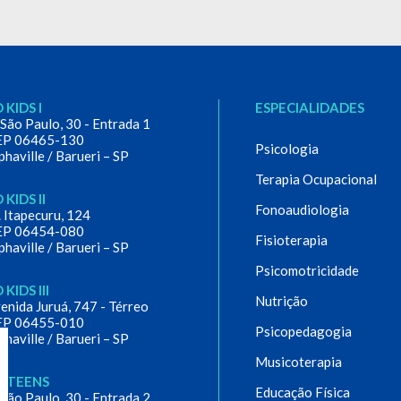
 KIDS I
ESPECIALIDADES
 São Paulo, 30 - Entrada 1
EP 06465-130
Psicologia
phaville / Barueri – SP
Terapia Ocupacional
 KIDS II
Fonoaudiologia
. Itapecuru, 124
EP 06454-080
Fisioterapia
phaville / Barueri – SP
Psicomotricidade
 KIDS III
Nutrição
enida Juruá, 747 - Térreo
EP 06455-010
Psicopedagogia
phaville / Barueri – SP
Musicoterapia
D TEENS
Educação Física
 São Paulo, 30 - Entrada 2