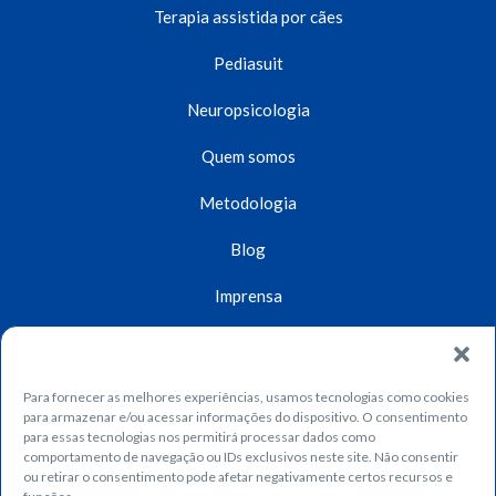
Terapia assistida por cães
Pediasuit
Neuropsicologia
Quem somos
Metodologia
Blog
Imprensa
Unidades
Contato
Para fornecer as melhores experiências, usamos tecnologias como cookies
para armazenar e/ou acessar informações do dispositivo. O consentimento
Dúvidas
para essas tecnologias nos permitirá processar dados como
comportamento de navegação ou IDs exclusivos neste site. Não consentir
ou retirar o consentimento pode afetar negativamente certos recursos e
Trabalhe conosco