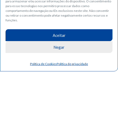
para armazenar e/ou acessar informações do dispositivo. O consentimento
para essas tecnologias nos permitirá processar dados como
comportamento de navegação ou IDs exclusivos neste site. Não consentir
ou retirar o consentimento pode afetar negativamente certos recursos e
02
funções.
Contato com Especialista
Aceitar
Negar
Política de Cookies
Política de privacidade
03
Reunião
Presencial em
Nossa Sede