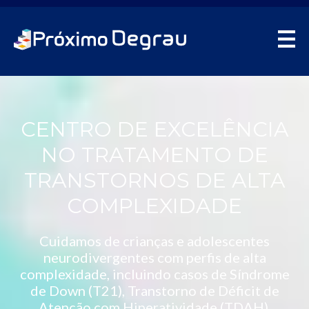
CENTRO DE EXCELÊNCIA
NO TRATAMENTO DE
TRANSTORNOS DE ALTA
COMPLEXIDADE
Cuidamos de crianças e adolescentes
neurodivergentes com perfis de alta
complexidade, incluindo casos de Síndrome
de Down (T21), Transtorno de Déficit de
Atenção com Hiperatividade (TDAH),