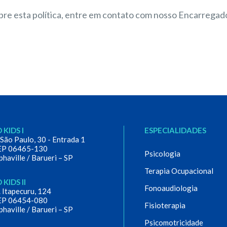
bre esta política, entre em contato com nosso Encarregad
 KIDS I
ESPECIALIDADES
 São Paulo, 30 - Entrada 1
EP 06465-130
Psicologia
phaville / Barueri – SP
Terapia Ocupacional
 KIDS II
Fonoaudiologia
. Itapecuru, 124
EP 06454-080
Fisioterapia
phaville / Barueri – SP
Psicomotricidade