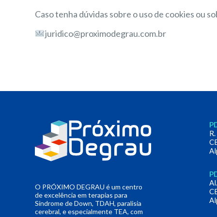
Caso tenha dúvidas sobre o uso de cookies ou so
juridico@proximodegrau.com.br
PD
R.
C
Al
PD
Al
O PRÓXIMO DEGRAU é um centro
C
de excelência em terapias para
Al
Síndrome de Down, TDAH, paralisia
cerebral, e especialmente TEA, com