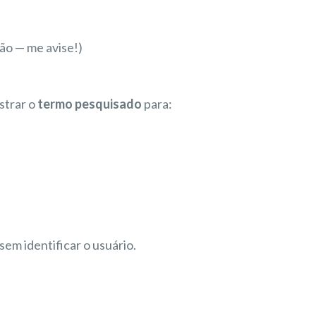
ão — me avise!)
istrar o
termo pesquisado
para:
em identificar o usuário.